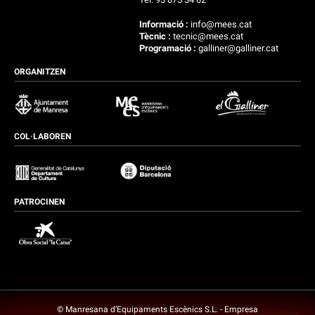
Informació :
info@mees.cat
Tècnic :
tecnic@mees.cat
Programació :
galliner@galliner.cat
ORGANITZEN
COL·LABOREN
PATROCINEN
© Manresana d’Equipaments Escènics S.L. - Empresa