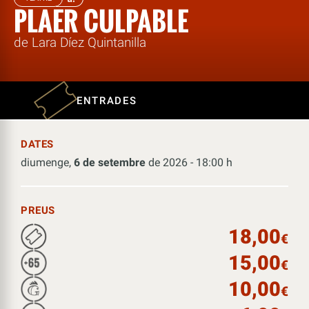
PLAER CULPABLE
de Lara Díez Quintanilla
ENTRADES
DATES
diumenge,
6 de setembre
de 2026 - 18:00 h
PREUS
18,00
€
15,00
€
10,00
€