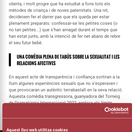
oberta, i molt progre que ha estudiat a fons tots els
mètodes de criança i de noves paternitats. Una nit,
decideixen fer el darrer pas que els queda per estar
plenament preparats: confessar-se les petites coses (o
no tan petites...) que s’han amagat durant el temps que
han estat junts, amb la intenció de fer net abans de rebre
el seu futur bebè.
UNA COMÈDIA PLENA DE TABÚS SOBRE LA SEXUALITAT I LES
RELACIONS AFECTIVES
En aquest acte de transparència i confiança sortiran a la
llum algunes experiències sexuals que no s’esperaven i
que provocaran un autèntic terrabastall en la seva relació.
Aquesta comèdia transgressora, guanyadora del Torneig
de Dramatúrgia Internacional 2022, explora els límits
entre el plaer i la culpa quan et deixes anar pel desig.
Aquest lloc web utilitza cookies