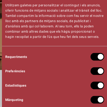
Utilitzem galetes per personalitzar el contingut i els anuncis,
oferir funcions de mitjans socials i analitzar el trànsit del lloc.
També compartim la informació sobre com feu servir el nostre
lloc amb els partners de mitjans socials, de publicitat i
d'anàlisis amb qui col·laborem. Al seu torn, ells la poden
combinar amb altres dades que els hàgiu proporcionat o
hagin recopilat a partir de l'ús que heu fet dels seus serveis.
Selecció
Requeriments
de
consentiment
Preferències
DURADA
01:35h
Estadístiques
DIRECCIÓ
Lara Díez Quintanilla
INTÈRPRETS
Màrqueting
Mar Ulldemolins
Francesc Ferrer