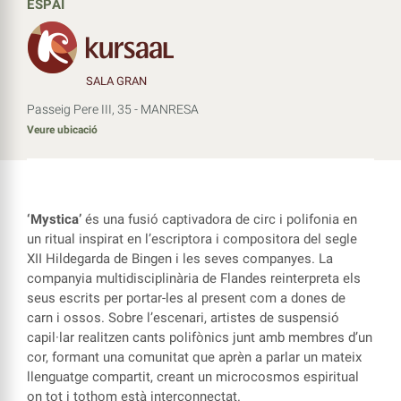
ESPAI
SALA GRAN
Passeig Pere III, 35 - MANRESA
Veure ubicació
‘Mystica’
és una fusió captivadora de circ i polifonia en
un ritual inspirat en l’escriptora i compositora del segle
XII Hildegarda de Bingen i les seves companyes. La
companyia multidisciplinària de Flandes reinterpreta els
seus escrits per portar-les al present com a dones de
carn i ossos. Sobre l’escenari, artistes de suspensió
capil·lar realitzen cants polifònics junt amb membres d’un
cor, formant una comunitat que aprèn a parlar un mateix
llenguatge compartit, creant un microcosmos espiritual
on tot i tothom està interconnectat.