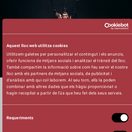
Aquest lloc web utilitza cookies
Utilitzem galetes per personalitzar el contingut i els anuncis,
oferir funcions de mitjans socials i analitzar el trànsit del lloc.
També compartim la informació sobre com feu servir el nostre
lloc amb els partners de mitjans socials, de publicitat i
d'anàlisis amb qui col·laborem. Al seu torn, ells la poden
DURADA
combinar amb altres dades que els hàgiu proporcionat o
01:00h
hagin recopilat a partir de l'ús que heu fet dels seus serveis.
CONCEPTE I DIRECCIÓ
Kasper Vandenberghe
ASSISTENT DE DIRECCIÓ
Selecció
Leire Froufe Vigara
Requeriments
de
DRAMATÚRGIA I TEXT
consentiment
Elisa Demarré