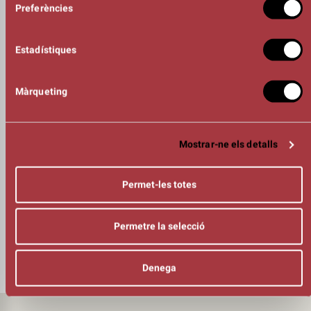
ENTRENADOR DE SUSPENSIÓ CAPIL·LAR
Preferències
Ingrid Esperanza
ARTISTES DE SUSPENSIÓ CAPIL·LAR
Lia Vilão, Lina Isaksson i Marta Camuffi
Estadístiques
COMPOSICIÓ I DIRECCIÓ MUSICAL
Timo Tembuyser
PAISATGE SONOR (BAIX), COMPOSICIÓ I DISSENY DE SO
Màrqueting
Jens Bouttery
COR
Marthe Koning, Sofia Ferri i Timo Tembuyser
PRODUCCIÓ
Mostrar-ne els detalls
MOVEDBYMATTER i Muziektheater Transparant
FOTOGRAFIA
Titus Simoens
Permet-les totes
ORGANITZA
Permetre la selecció
Denega