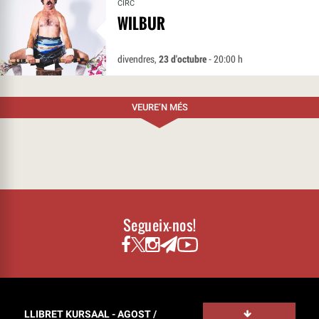
CIRC
WILBUR
divendres,
23 d'octubre
- 20:00 h
VEURE’N MÉS
Segueix-nos!
LLIBRET KURSAAL - AGOST /