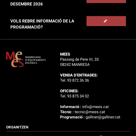
DESEMBRE 2026
VOLS REBRE INFORMACIÓ DE LA
PROGRAMACIÓ?
MEES
Passeig de Pere III, 35
08242 MANRESA
VENDA D’ENTRADES:
Tel. 93 872 36 36
OFICINES:
Tel. 93 875 34 02
Informació :
info@mees.cat
Tècnic :
tecnic@mees.cat
Programació :
galliner@galliner.cat
ORGANITZEN